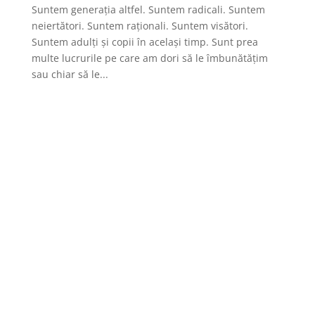
Suntem generația altfel. Suntem radicali. Suntem
neiertători. Suntem raționali. Suntem visători.
Suntem adulți și copii în același timp. Sunt prea
multe lucrurile pe care am dori să le îmbunătățim
sau chiar să le...
Subscribe For the Latest
news & Updates
Proin eget tortor risus. Proin eget tortor risus.
Praesent sapien massa, convallis a pellentesque nec,
egestas non nisi. Sed porttitor lectus nibh. Sed
porttitor lectus nibh. Cur
Success!