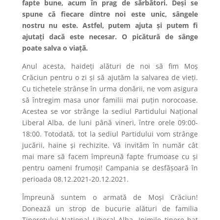
fapte bune, acum în prag de sărbători. Deși se
spune că fiecare dintre noi este unic, sângele
nostru nu este. Astfel, putem ajuta și putem fi
ajutați dacă este necesar. O picătură de sânge
poate salva o viață.
Anul acesta, haideți alături de noi să fim Moș
Crăciun pentru o zi și să ajutăm la salvarea de vieți.
Cu tichetele strânse în urma donării, ne vom asigura
să întregim masa unor familii mai puțin norocoase.
Acestea se vor strânge la sediul Partidului Național
Liberal Alba, de luni până vineri, între orele 09:00-
18:00. Totodată, tot la sediul Partidului vom strânge
jucării, haine și rechizite. Vă invităm în număr cât
mai mare să facem împreună fapte frumoase cu și
pentru oameni frumoși! Campania se desfășoară în
perioada 08.12.2021-20.12.2021.
Împreună suntem o armată de Moși Crăciun!
Donează un strop de bucurie alături de familia
Tineretului Național Liberal Alba. Inimile tinere bat