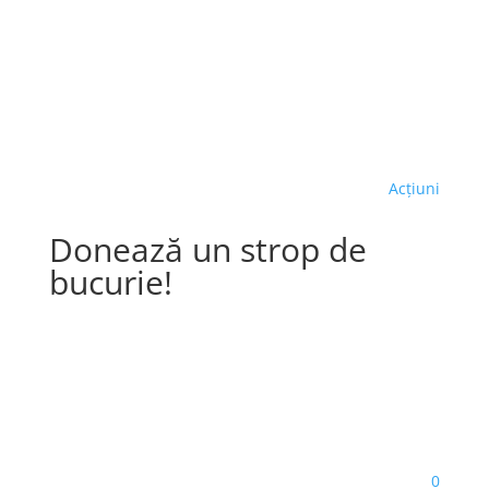
Acțiuni
Donează un strop de
bucurie!
December 8, 2021
by emil.toma
0