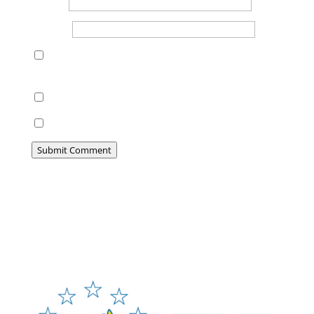
Email
*
Website
Save my name, email, and website in this
browser for the next time I comment.
Notify me of follow-up comments by email.
Notify me of new posts by email.
Submit Comment