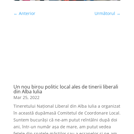
←
Anterior
Următorul
→
Te-ar mai putea interesa
Un nou birou politic local ales de tinerii liberali
din Alba Iulia
Mar 25, 2022
Tineretului Național Liberal din Alba Iulia a organizat
în această dupămasă Comitetul de Coordonare Local.
Suntem bucurăși că ne-am putut reîntâlni după doi
ani, într-un număr așa de mare, am putut vedea
fețele din spatele măștilor sau a ecranelor și ne-am