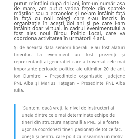
putut reîntâlni după doi ani, într-un număr așa
de mare, am putut vedea fețele din spatele
măștilor sau a ecranelor și ne-am întâlnit față
în față cu noii colegi care s-au înscris în
organizație în acești doi ani și pe care i-am
întâlnit doar virtual. În cadrul evenimentului a
fost ales noul Birou Politic Local, care va
coordona activitatea în următorii 4 ani.
Și de această dată seniorii liberali le-au fost alături
tinerilor. La eveniment au fost prezenți și
reprezentanți ai generației care a traversat cele mai
importante perioade politice ale ultimilor 20 de ani,
Ion Dumitrel – Președintele organizației județene
PNL Alba și Marius Hațegan – Președinte PNL Alba
Iulia.
“Suntem, dacă vreți, la nivel de instructori ai
uneia dintre cele mai determinate echipe de
tineri din structura națională a PNL. Și e foarte
ușor să coordonezi tineri pasionați de tot ce fac,
onești și pentru care politica înseamnă un motiv