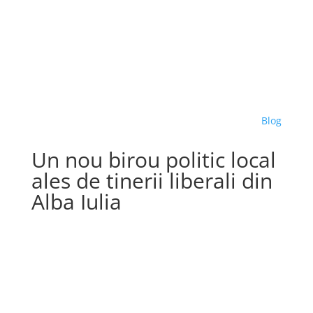
Blog
Un nou birou politic local
ales de tinerii liberali din
Alba Iulia
March 25, 2022
by emil.toma