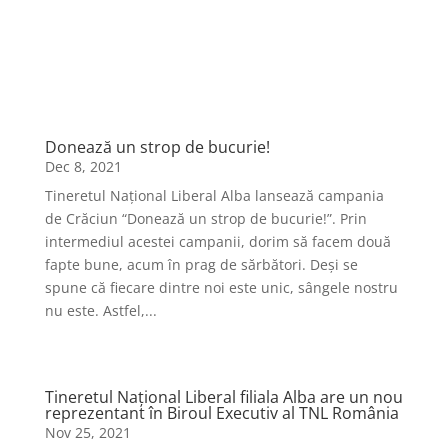
Te-ar mai putea interesa
Donează un strop de bucurie!
Dec 8, 2021
Tineretul Național Liberal Alba lansează campania
de Crăciun “Donează un strop de bucurie!”. Prin
intermediul acestei campanii, dorim să facem două
fapte bune, acum în prag de sărbători. Deși se
spune că fiecare dintre noi este unic, sângele nostru
nu este. Astfel,...
Tineretul Național Liberal filiala Alba are un nou
reprezentant în Biroul Executiv al TNL România
Nov 25, 2021