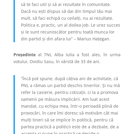
să te faci util și să ai rezultate în comunitate.
Dacă nu ești dispus să dai din timpul tău mai
mult, să faci echipă cu ceilalți, nu ai rezultate.
Politica e, practic, un al doilea job. Le urez succes
și le sunt recunoscător pentru toată munca lor
din partid și din afara lui” – Marius Hațegan.
Președinte
al TNL Alba Iulia a fost ales, în urma
votului, Ovidiu Sasu, în vârstă de 33 de ani.
“Încă pot spune, după câțiva ani de activitate, că
PNL a rămas un partid deschis tinerilor. Și nu mă
refer la casierie, pentru cotizații, ci la a promova
oamenii pe măsura implicării. Am luat acest
mandat, cu echipa mea, într-o perioadă plină de
provocări, în care îmi doresc să motivăm cât mai
mulți tineri să se implice în politică, pentru că
partea practică a politicii este de a dezbate, de a
accepta și pune în practică ce decide o