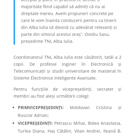
majoritate fiind capabil să admiți că nu ai
dreptate mereu. Avem propuneri concrete pe
care le vom înainta conducerii pentru ca tinerii
din Alba Iulia să devină cu adevărat relevanți și
parte din viitorul acestui oraș”. Ovidiu Sasu,
președinte TNL Alba Iulia.
Coordonatorul TNL Alba Iulia este căsătorit, tatăl a 2
copii. De profesie inginer în Electronică și
Telecomunicații și studii universitare de masterat în
Sisteme Electronice Inteligente Avansate.
Pentru funcțiile de vicepreședinți, secrater și
membri au fost aleși următorii colegi:
PRIMVICEPREȘEDINȚI:
Moldovan Cristina și
Ruscior Adrian;
VICEPREȘEDINȚI:
Petrașcu Mihai, Bolea Anastasia,
Turlea Diana, Haș Cătălin, Vitan Andrei, Ileană B.